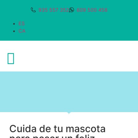
935 557 352
609 500 458
ES
CA
Cuida de tu mascota