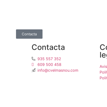
Contacta
Contacta
C
l
935 557 352
609 500 458
Avi
info@cvelmasnou.com
Polí
Poli