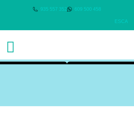
935 557 352
609 500 458
ES
CA