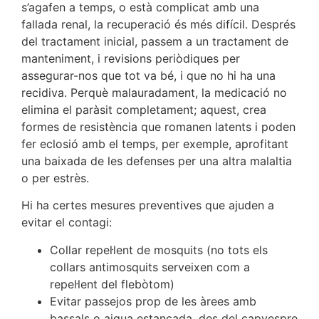
s’agafen a temps, o està complicat amb una
fallada renal, la recuperació és més difícil. Després
del tractament inicial, passem a un tractament de
manteniment, i revisions periòdiques per
assegurar-nos que tot va bé, i que no hi ha una
recidiva. Perquè malauradament, la medicació no
elimina el paràsit completament; aquest, crea
formes de resistència que romanen latents i poden
fer eclosió amb el temps, per exemple, aprofitant
una baixada de les defenses per una altra malaltia
o per estrès.
Hi ha certes mesures preventives que ajuden a
evitar el contagi:
Collar repel·lent de mosquits (no tots els
collars antimosquits serveixen com a
repel·lent del flebòtom)
Evitar passejos prop de les àrees amb
bassals o aigua estancada, des del capvespre