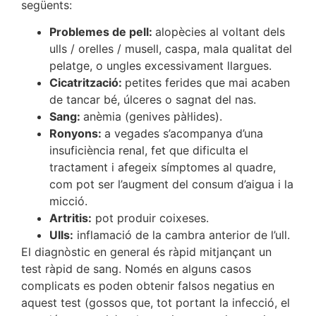
següents:
Problemes de pell:
alopècies al voltant dels
ulls / orelles / musell, caspa, mala qualitat del
pelatge, o ungles excessivament llargues.
Cicatrització:
petites ferides que mai acaben
de tancar bé, úlceres o sagnat del nas.
Sang:
anèmia (genives pàl·lides).
Ronyons:
a vegades s’acompanya d’una
insuficiència renal, fet que dificulta el
tractament i afegeix símptomes al quadre,
com pot ser l’augment del consum d’aigua i la
micció.
Artritis:
pot produir coixeses.
Ulls:
inflamació de la cambra anterior de l’ull.
El diagnòstic en general és ràpid mitjançant un
test ràpid de sang. Només en alguns casos
complicats es poden obtenir falsos negatius en
aquest test (gossos que, tot portant la infecció, el