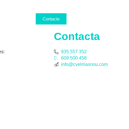
Contacte
Contacta
es:
935 557 352
609 500 458
info@cvelmasnou.com