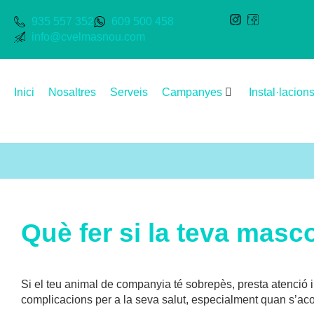
935 557 352
609 500 458
info@cvelmasnou.com
Inici
Nosaltres
Serveis
Campanyes
Instal·lacion
Què fer si la teva masc
Si el teu animal de companyia té sobrepès, presta atenció i 
complicacions per a la seva salut, especialment quan s’ac