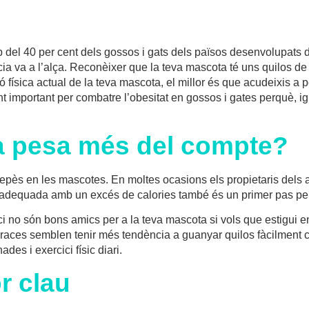
del 40 per cent dels gossos i gats dels països desenvolupats d’
ncia va a l’alça. Reconèixer que la teva mascota té uns quilos d
 física actual de la teva mascota, el millor és que acudeixis a p
 important per combatre l’obesitat en gossos i gates perquè, ig
a pesa més del compte?
epès en les mascotes. En moltes ocasions els propietaris dels 
 inadequada amb un excés de calories també és un primer pas pe
i no són bons amics per a la teva mascota si vols que estigui e
tes races semblen tenir més tendència a guanyar quilos fàcilment
s i exercici físic diari.
or clau