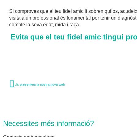
Si comproves que al teu fidel amic li sobren quilos, acudei
visita a un professional és fonamental per tenir un diagnòs
compte la seva edat, mida i raça.
Evita que el teu fidel amic tingui pr
Us presentem la nostra nova web
Necessites més informació?