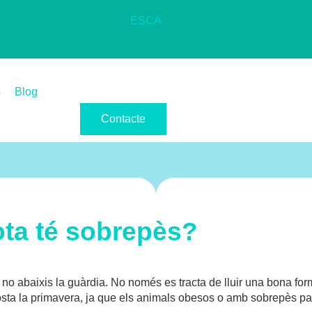
ES
CA
s
Blog
Contacte
ota té sobrepès?
no abaixis la guàrdia. No només es tracta de lluir una bona form
osta la primavera, ja que els animals obesos o amb sobrepès pat