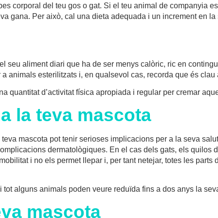
s corporal del teu gos o gat. Si el teu animal de companyia est
a gana. Per això, cal una dieta adequada i un increment en la se
el seu aliment diari que ha de ser menys calòric, ric en contingut
r a animals esterilitzats i, en qualsevol cas, recorda que és clau
a quantitat d’activitat física apropiada i regular per cremar aqu
 a la teva mascota
 teva mascota pot tenir serioses implicacions per a la seva salut
 complicacions dermatològiques. En el cas dels gats, els quilos d
bilitat i no els permet llepar i, per tant netejar, totes les parts 
i tot alguns animals poden veure reduïda fins a dos anys la sev
teva mascota