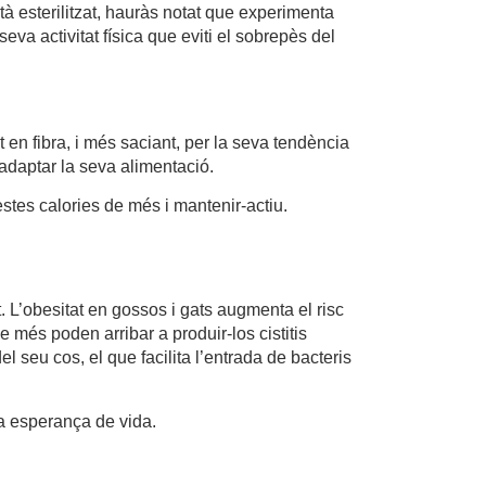
à esterilitzat, hauràs notat que experimenta
va activitat física que eviti el sobrepès del
 en fibra, i més saciant, per la seva tendència
 adaptar la seva alimentació.
estes calories de més i mantenir-actiu.
. L’obesitat en gossos i gats augmenta el risc
e més poden arribar a produir-los cistitis
del seu cos, el que facilita l’entrada de bacteris
a esperança de vida.