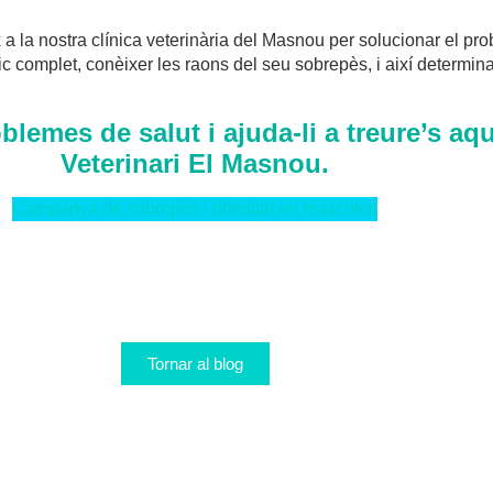
x a la nostra clínica veterinària del Masnou per solucionar el pr
tic complet, conèixer les raons del seu sobrepès, i així determi
oblemes de salut i ajuda-li a treure’s a
Veterinari El Masnou.
Campanya de sobrepès i obesitat en mascotes
Tornar al blog