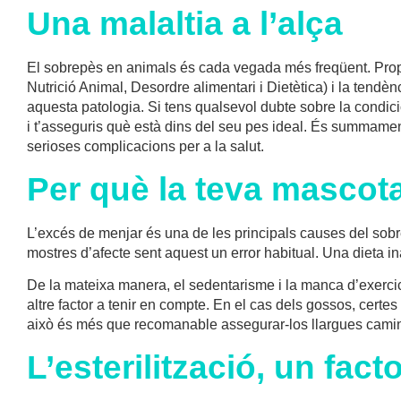
Una malaltia a l’alça
El sobrepès en animals és cada vegada més freqüent. Prop 
Nutrició Animal, Desordre alimentari i Dietètica) i la tendè
aquesta patologia. Si tens qualsevol dubte sobre la condició
i t’asseguris què està dins del seu pes ideal. És summament
serioses complicacions per a la salut.
Per què la teva mascot
L’excés de menjar és una de les principals causes del sobr
mostres d’afecte sent aquest un error habitual. Una dieta
De la mateixa manera, el sedentarisme i la manca d’exercic
altre factor a tenir en compte. En el cas dels gossos, cer
això és més que recomanable assegurar-los llargues caminade
L’esterilització, un fact